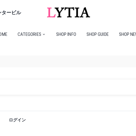
センタービル
HOME
CATEGORIES
SHOP INFO
SHOP G
OME
CATEGORIES
SHOP INFO
SHOP GUIDE
SHOP N
ログイン