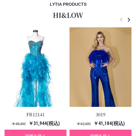
LYTIA PRODUCTS
HI&LOW
FR12141
3019
￥31,944(税込)
￥41,184(税込)
￥48,400
￥62,400