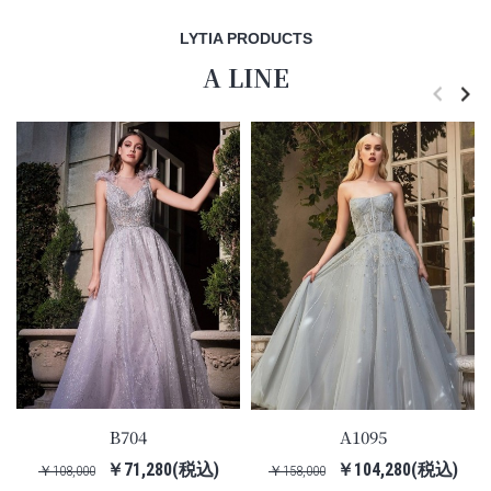
LYTIA PRODUCTS
A LINE
B704
A1095
￥71,280(税込)
￥104,280(税込)
￥108,000
￥158,000