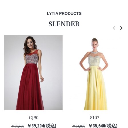
LYTIA PRODUCTS
SLENDER
CJ90
8107
￥39,204(税込)
￥35,640(税込)
￥59,400
￥54,000